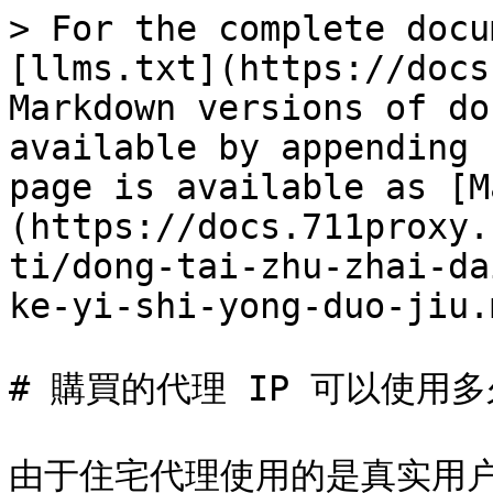
> For the complete docu
[llms.txt](https://docs
Markdown versions of do
available by appending 
page is available as [M
(https://docs.711proxy.
ti/dong-tai-zhu-zhai-da
ke-yi-shi-yong-duo-jiu.m
# 購買的代理 IP 可以使用多
由于住宅代理使用的是真实用