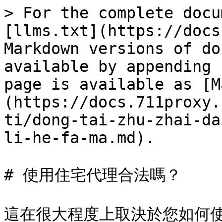
> For the complete docu
[llms.txt](https://docs
Markdown versions of do
available by appending 
page is available as [M
(https://docs.711proxy.
ti/dong-tai-zhu-zhai-da
li-he-fa-ma.md).

# 使用住宅代理合法嗎？

這在很大程度上取決於您如何