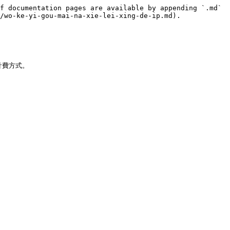
f documentation pages are available by appending `.md` 
/wo-ke-yi-gou-mai-na-xie-lei-xing-de-ip.md).

費方式。
