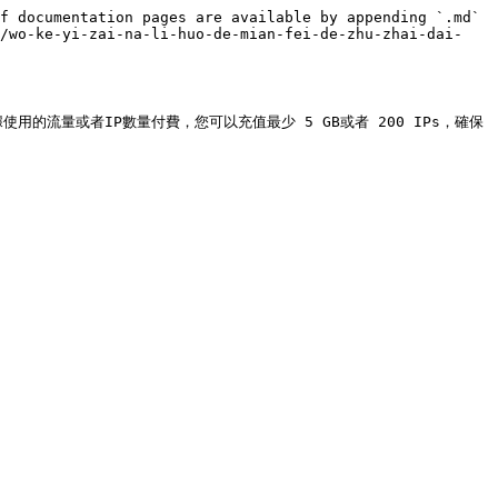
f documentation pages are available by appending `.md` 
i/wo-ke-yi-zai-na-li-huo-de-mian-fei-de-zhu-zhai-dai-
的流量或者IP數量付費，您可以充值最少 5 GB或者 200 IPs，確保