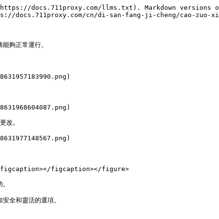
https://docs.711proxy.com/llms.txt). Markdown versions o
s://docs.711proxy.com/cn/di-san-fang-ji-cheng/cao-zuo-xi
務能夠正常運行。

8631957183990.png)

8631968604087.png)

更改。

8631977148567.png)

figcaption></figcaption></figure>

。
