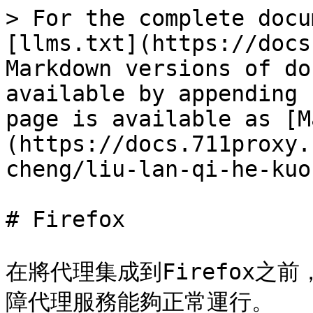
> For the complete docu
[llms.txt](https://docs
Markdown versions of do
available by appending 
page is available as [M
(https://docs.711proxy.
cheng/liu-lan-qi-he-kuo
# Firefox

在將代理集成到Firefox之
障代理服務能夠正常運行。
