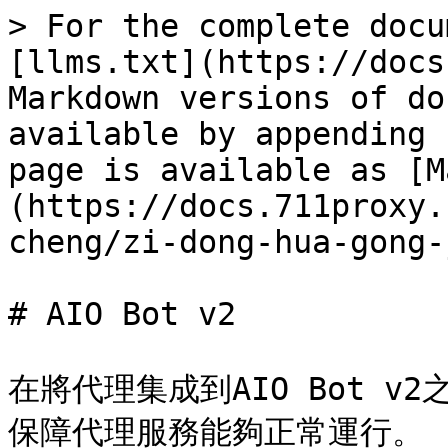
> For the complete docu
[llms.txt](https://docs
Markdown versions of do
available by appending 
page is available as [M
(https://docs.711proxy.
cheng/zi-dong-hua-gong-
# AIO Bot v2

在將代理集成到AIO Bot 
保障代理服務能夠正常運行。
