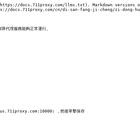
https://docs.711proxy.com/llms.txt). Markdown versions o
s://docs.711proxy.com/cn/di-san-fang-ji-cheng/zi-dong-hu
以保障代理服務能夠正常運行。



.711proxy.com:10000），然後單擊保存
