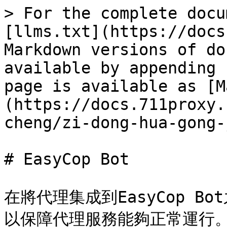
> For the complete docu
[llms.txt](https://docs
Markdown versions of do
available by appending 
page is available as [M
(https://docs.711proxy.
cheng/zi-dong-hua-gong-
# EasyCop Bot

在將代理集成到EasyCop 
以保障代理服務能夠正常運行。