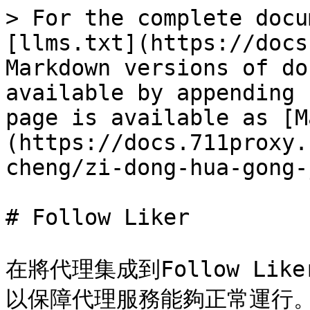
> For the complete docu
[llms.txt](https://docs
Markdown versions of do
available by appending 
page is available as [M
(https://docs.711proxy.
cheng/zi-dong-hua-gong-
# Follow Liker

在將代理集成到Follow L
以保障代理服務能夠正常運行。