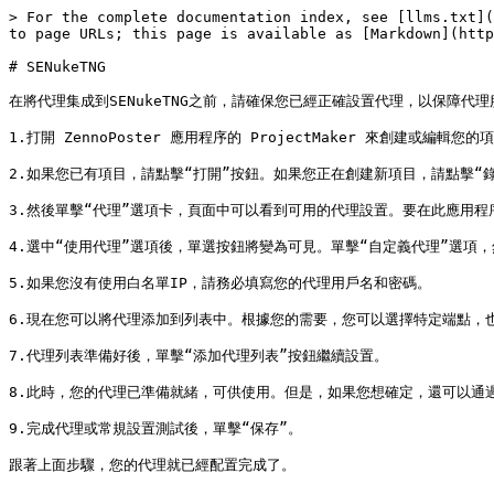
> For the complete documentation index, see [llms.txt](
to page URLs; this page is available as [Markdown](http
# SENukeTNG

在將代理集成到SENukeTNG之前，請確保您已經正確設置代理，以保障代理
1.打開 ZennoPoster 應用程序的 ProjectMaker 來創建或編輯您的項
2.如果您已有項目，請點擊“打開”按鈕。如果您正在創建新項目，請點擊“錄
3.然後單擊“代理”選項卡，頁面中可以看到可用的代理設置。要在此應用程
4.選中“使用代理”選項後，單選按鈕將變為可見。單擊“自定義代理”選項，
5.如果您沒有使用白名單IP，請務必填寫您的代理用戶名和密碼。

6.現在您可以將代理添加到列表中。根據您的需要，您可以選擇特定端點，也
7.代理列表準備好後，單擊“添加代理列表”按鈕繼續設置。

8.此時，您的代理已準備就緒，可供使用。但是，如果您想確定，還可以通過
9.完成代理或常規設置測試後，單擊“保存”。
