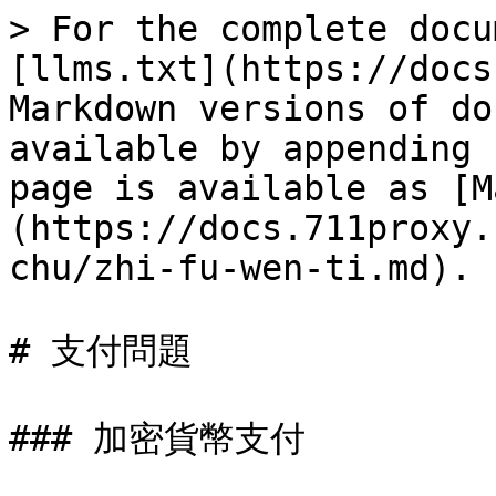
> For the complete docu
[llms.txt](https://docs
Markdown versions of do
available by appending 
page is available as [M
(https://docs.711proxy.
chu/zhi-fu-wen-ti.md).

# 支付問題

### 加密貨幣支付
